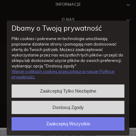
INFORMACJE
O NAS
Dbamy o Twoją prywatność
Pliki cookies i pokrewne im technologie umożliwiają
poprawne działanie strony i pomagają nam dostosować
ofertę do Twoich potrzeb. Możesz zaakceptować
wykorzystanie przez nas wszystkich tych plików i przejść do
Masz pytania odnośnie zakupów lub konkretnych produktów?
sklepu lub dostosować użycie plików do swoich preferencji,
Jesteśmy po to by Ci pomóc!
wybierając opcję "Dostosuj zgody".
Więcej o plikach cookies przeczytasz w naszej Polityce
14/620-11-57
prywatności.
info@wentylatory.pl
Zaakceptuj Tylko Niezbędne
Dostosuj Zgody
2024 © wentylatory.pl
sklep internetowy shoper.pl
made with
by
Zaakceptuj Wszystkie
pokaż pełną wersję strony