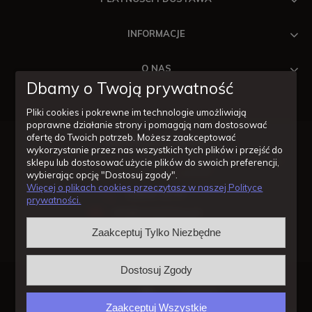
INFORMACJE
O NAS
Dbamy o Twoją prywatność
Pliki cookies i pokrewne im technologie umożliwiają
poprawne działanie strony i pomagają nam dostosować
ofertę do Twoich potrzeb. Możesz zaakceptować
wykorzystanie przez nas wszystkich tych plików i przejść do
Masz pytania odnośnie zakupów lub konkretnych produktów?
sklepu lub dostosować użycie plików do swoich preferencji,
Jesteśmy po to by Ci pomóc!
wybierając opcję "Dostosuj zgody".
Więcej o plikach cookies przeczytasz w naszej Polityce
14/620-11-57
prywatności.
info@wentylatory.pl
Zaakceptuj Tylko Niezbędne
Dostosuj Zgody
2024 © wentylatory.pl
sklep internetowy shoper.pl
made with
by
Zaakceptuj Wszystkie