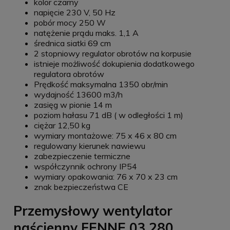
kolor czarny
napięcie 230 V, 50 Hz
pobór mocy 250 W
natężenie prądu maks. 1,1 A
średnica siatki 69 cm
2 stopniowy regulator obrotów na korpusie
istnieje możliwość dokupienia dodatkowego
regulatora obrotów
Prędkość maksymalna 1350 obr/min
wydajność 13600 m3/h
zasięg w pionie 14 m
poziom hałasu 71 dB ( w odległości 1 m)
ciężar 12,50 kg
wymiary montażowe: 75 x 46 x 80 cm
regulowany kierunek nawiewu
zabezpieczenie termiczne
współczynnik ochrony IP54
wymiary opakowania: 76 x 70 x 23 cm
znak bezpieczeństwa CE
Przemysłowy wentylator
naścienny FENNE 03.280