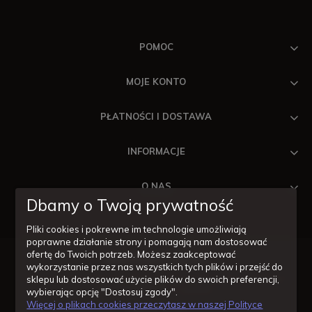
POMOC
MOJE KONTO
PŁATNOŚCI I DOSTAWA
INFORMACJE
O NAS
Dbamy o Twoją prywatność
Pliki cookies i pokrewne im technologie umożliwiają
poprawne działanie strony i pomagają nam dostosować
ofertę do Twoich potrzeb. Możesz zaakceptować
wykorzystanie przez nas wszystkich tych plików i przejść do
Masz pytania odnośnie zakupów lub konkretnych produktów?
sklepu lub dostosować użycie plików do swoich preferencji,
Jesteśmy po to by Ci pomóc!
wybierając opcję "Dostosuj zgody".
Więcej o plikach cookies przeczytasz w naszej Polityce
14/620-11-57