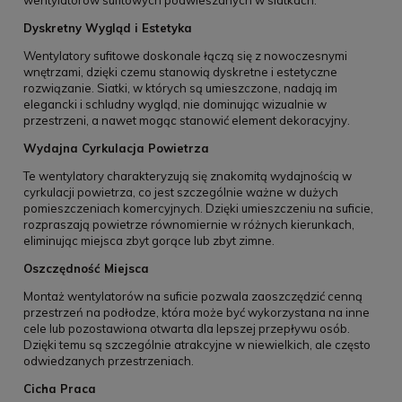
wentylatorów sufitowych podwieszanych w siatkach.
Dyskretny Wygląd i Estetyka
Wentylatory sufitowe doskonale łączą się z nowoczesnymi
wnętrzami, dzięki czemu stanowią dyskretne i estetyczne
rozwiązanie. Siatki, w których są umieszczone, nadają im
elegancki i schludny wygląd, nie dominując wizualnie w
przestrzeni, a nawet mogąc stanowić element dekoracyjny.
Wydajna Cyrkulacja Powietrza
Te wentylatory charakteryzują się znakomitą wydajnością w
cyrkulacji powietrza, co jest szczególnie ważne w dużych
pomieszczeniach komercyjnych. Dzięki umieszczeniu na suficie,
rozpraszają powietrze równomiernie w różnych kierunkach,
eliminując miejsca zbyt gorące lub zbyt zimne.
Oszczędność Miejsca
Montaż wentylatorów na suficie pozwala zaoszczędzić cenną
przestrzeń na podłodze, która może być wykorzystana na inne
cele lub pozostawiona otwarta dla lepszej przepływu osób.
Dzięki temu są szczególnie atrakcyjne w niewielkich, ale często
odwiedzanych przestrzeniach.
Cicha Praca